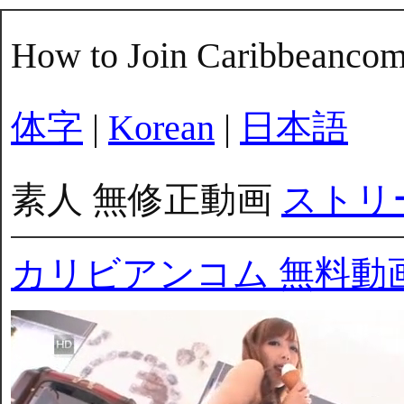
How to Join Caribbeanco
体字
|
Korean
|
日本語
素人 無修正動画
ストリ
カリビアンコム 無料動