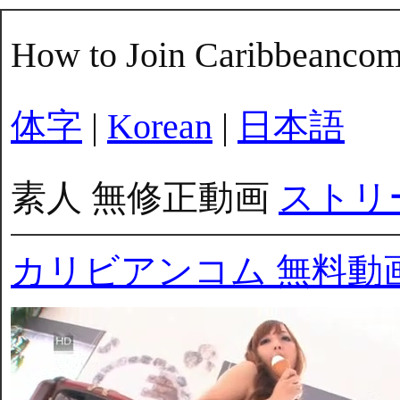
How to Join Caribbeanco
体字
|
Korean
|
日本語
素人 無修正動画
ストリ
カリビアンコム 無料動