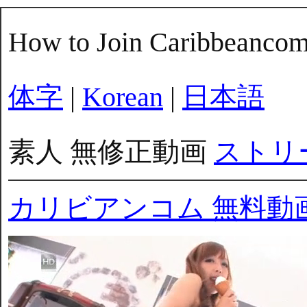
How to Join Caribbeanco
体字
|
Korean
|
日本語
素人 無修正動画
ストリ
カリビアンコム 無料動