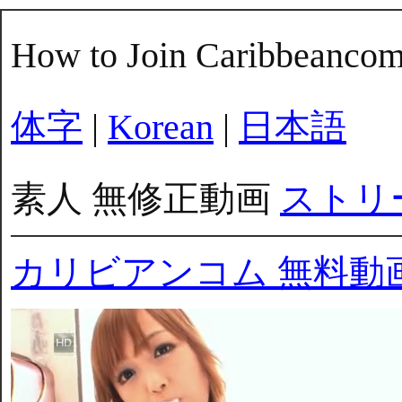
How to Join Caribbeanco
体字
|
Korean
|
日本語
素人 無修正動画
ストリ
カリビアンコム 無料動