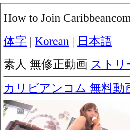
How to Join Caribbeanco
体字
|
Korean
|
日本語
素人 無修正動画
ストリ
カリビアンコム 無料動