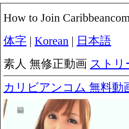
How to Join Caribbeanco
体字
|
Korean
|
日本語
素人 無修正動画
ストリ
カリビアンコム 無料動